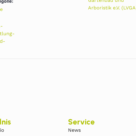
Gartenbau und
egorie:
Arboristik e.V. (LVGA
e
a-
tlung-
d-
nis
Service
io
News