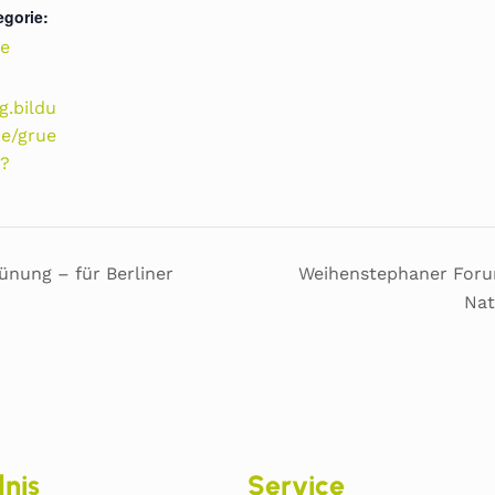
egorie:
e
g.bildu
de/grue
p?
nung – für Berliner
Weihenstephaner Forum
Nat
nis
Service