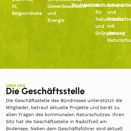
Biodiversität
Naturschutzbehörde
Amt
Naturschu
III,
Gewerbeaufsicht
für
und
Beigeordnete
und
Naturschutz
Friedhofs
Energie
und
mit
Grünplanung
Unterer
Naturschu
ÜBER UNS
Die Geschäftsstelle
Die Geschäftsstelle des Bündnisses unterstützt die
Mitglieder, betreut aktuelle Projekte und berät zu
allen Fragen des kommunalen Naturschutzes. Ihren
Sitz hat die Geschäftsstelle in Radolfzell am
Bodensee. Neben dem Geschäftsführer sind aktuell