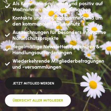
Als Kommune profilieren und positiv auf
Maßnahmen aufmerksam machen
Kontakte und Ansprechpartner rund um
den kommunalen Naturschutz
Auszeichnungen für besonders innovative
Naturschutzprojekte
Regelmäßige Newsletter, Broschüren &
Handlungsaufforderungen
Wiederkehrende Mitgliederbefragungen
und -versammlungen
JETZT MITGLIED WERDEN
ÜBERSICHT ALLER MITGLIEDER