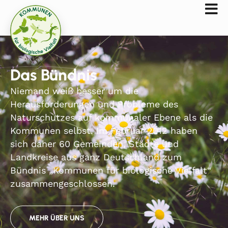
Das Bündnis
Niemand weiß besser um die
Herausforderungen und Probleme des
Naturschutzes auf kommunaler Ebene als die
Kommunen selbst. Im Februar 2012 haben
sich daher 60 Gemeinden, Städte und
Landkreise aus ganz Deutschland zum
Bündnis „Kommunen für biologische Vielfalt“
zusammengeschlossen.
MEHR ÜBER UNS