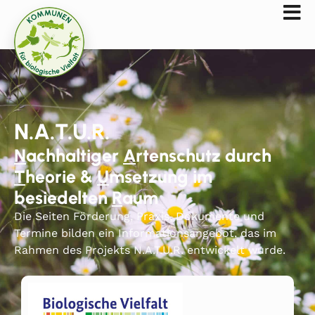
N.A.T.U.R.
N
achhaltiger
A
rtenschutz durch
T
heorie &
U
msetzung im
besiedelten
R
aum
Die Seiten Förderung, Praxis, Dokumente und
Termine bilden ein Informationsangebot, das im
Rahmen des Projekts N.A.T.U.R. entwickelt wurde.