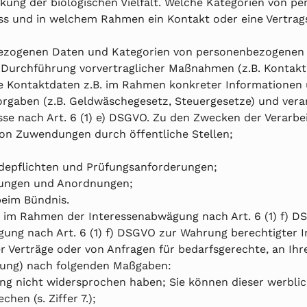
kung der biologischen Vielfalt. Welche Kategorien von 
ss und in welchem Rahmen ein Kontakt oder eine Vertrag
ezogenen Daten und Kategorien von personenbezogenen Dat
r Durchführung vorvertraglicher Maßnahmen (z.B. Kontakt
hre Kontaktdaten z.B. im Rahmen konkreter Informationen
orgaben (z.B. Geldwäschegesetz, Steuergesetze) und verar
resse nach Art. 6 (1) e) DSGVO. Zu den Zwecken der Verar
on Zuwendungen durch öffentliche Stellen;
eldepflichten und Prüfungsanforderungen;
isungen und Anordnungen;
beim Bündnis.
en im Rahmen der Interessenabwägung nach Art. 6 (1) f) 
ung nach Art. 6 (1) f) DSGVO zur Wahrung berechtigter I
der Verträge oder von Anfragen für bedarfsgerechte, an I
ung) nach folgenden Maßgaben:
ung nicht widersprochen haben; Sie können dieser werbli
chen (s. Ziffer 7.);