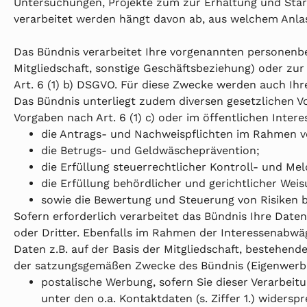
Untersuchungen, Projekte zum zur Erhaltung und Stär
verarbeitet werden hängt davon ab, aus welchem Anla
Das Bündnis verarbeitet Ihre vorgenannten personenb
Mitgliedschaft, sonstige Geschäftsbeziehung) oder zu
Art. 6 (1) b) DSGVO. Für diese Zwecke werden auch I
Das Bündnis unterliegt zudem diversen gesetzlichen V
Vorgaben nach Art. 6 (1) c) oder im öffentlichen Inte
die Antrags- und Nachweispflichten im Rahmen v
die Betrugs- und Geldwäscheprävention;
die Erfüllung steuerrechtlicher Kontroll- und M
die Erfüllung behördlicher und gerichtlicher We
sowie die Bewertung und Steuerung von Risiken 
Sofern erforderlich verarbeitet das Bündnis Ihre Dat
oder Dritter. Ebenfalls im Rahmen der Interessenabwäg
Daten z.B. auf der Basis der Mitgliedschaft, bestehen
der satzungsgemäßen Zwecke des Bündnis (Eigenwerb
postalische Werbung, sofern Sie dieser Verarbeit
unter den o.a. Kontaktdaten (s. Ziffer 1.) widerspre