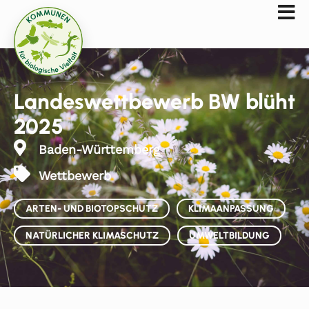
Landeswettbewerb BW blüht
2025
Baden-Württemberg
Wettbewerb
ARTEN- UND BIOTOPSCHUTZ
KLIMAANPASSUNG
NATÜRLICHER KLIMASCHUTZ
UMWELTBILDUNG