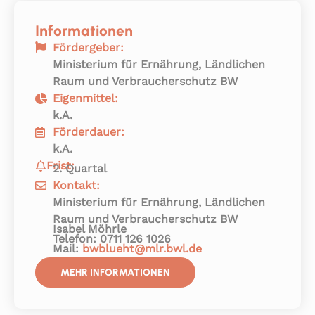
Informationen
Fördergeber:
Ministerium für Ernährung, Ländlichen
Raum und Verbraucherschutz BW
Eigenmittel:
k.A.
Förderdauer:
k.A.
Frist:
2. Quartal
Kontakt:
Ministerium für Ernährung, Ländlichen
Raum und Verbraucherschutz BW
Isabel Möhrle
Telefon: 0711 126 1026
Mail:
bwblueht@mlr.bwl.de
MEHR INFORMATIONEN