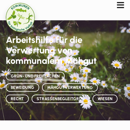
Arbeitshilfe für die
Verwertung von
kommunalem Mähgut
GRÜN- UND FREIFLÄCHEN
BEWEIDUNG
MÄHGUTVERWERTUNG
RECHT
STRASSENBEGLEITGRÜN
WIESEN