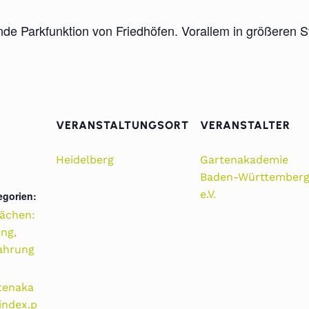
de Parkfunktion von Friedhöfen. Vorallem in größeren 
VERANSTALTUNGSORT
VERANSTALTER
Heidelberg
Gartenakademie
Baden-Württember
e.V.
egorien:
lächen:
ng,
ahrung
tenaka
index.p