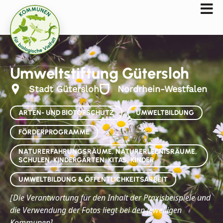
Umweltstiftung Gütersloh
Stadt Gütersloh
Nordrhein-Westfalen
ARTEN- UND BIOTOPSCHUTZ
UMWELTBILDUNG
FÖRDERPROGRAMME
NATURERFAHRUNGSRÄUME, NATURERLEBNISRÄUME,
SCHULEN, KINDERGÄRTEN, KITAS, KINDER
UMWELTBILDUNG & ÖFFENTLICHKEITSARBEIT
Die
Verantwortung für den Inhalt der Praxisbeispiele und
[
die Verwendung der Fotos liegt bei den jeweiligen
Kommunen]