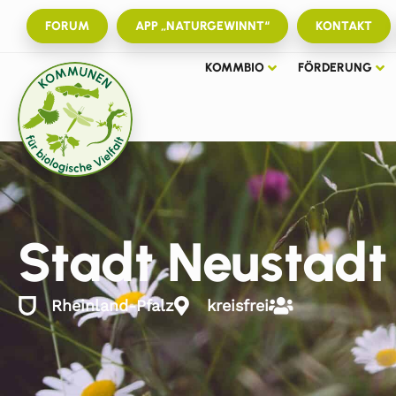
FORUM
APP „NATURGEWINNT“
KONTAKT
KOMMBIO
FÖRDERUNG
Stadt Neustadt
Rheinland-Pfalz
kreisfrei