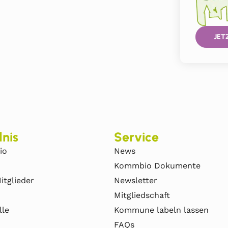
JET
nis
Service
io
News
Kommbio Dokumente
itglieder
Newsletter
Mitgliedschaft
lle
Kommune labeln lassen
FAQs