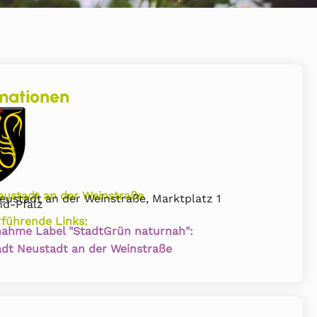
mationen
eustadt an der Weinstraße
eustadt an der Weinstraße, Marktplatz 1
nd-Pfalz
rführende Links:
nahme Label "StadtGrün naturnah":
adt Neustadt an der Weinstraße