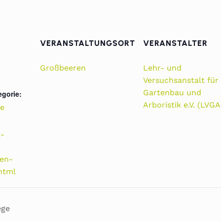
VERANSTALTUNGSORT
VERANSTALTER
Großbeeren
Lehr- und
Versuchsanstalt für
Gartenbau und
egorie:
Arboristik e.V. (LVGA
e
a-
ten-
html
ege