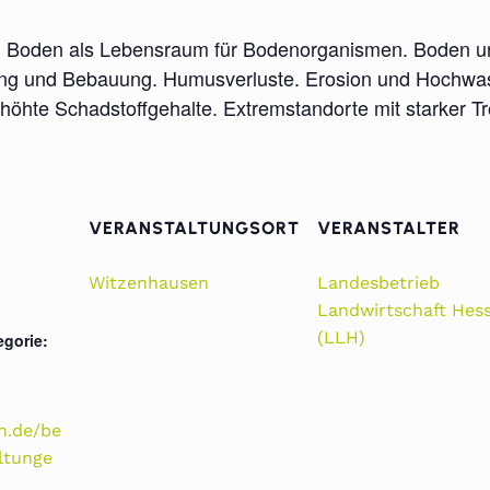
 Boden als Lebensraum für Bodenorganismen. Boden und
ng und Bebauung. Humusverluste. Erosion und Hochwasse
erhöhte Schadstoffgehalte. Extremstandorte mit starker 
VERANSTALTUNGSORT
VERANSTALTER
Witzenhausen
Landesbetrieb
Landwirtschaft Hes
(LLH)
egorie:
en.de/be
ltunge