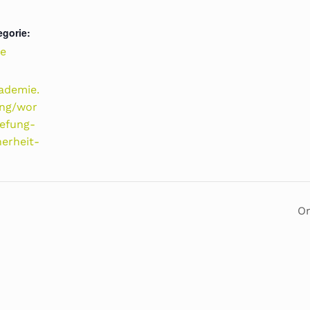
egorie:
e
kademie.
ung/wor
efung-
herheit-
On