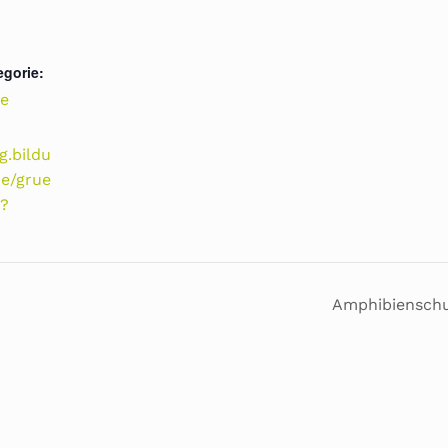
egorie:
e
g.bildu
de/grue
p?
Amphibienschu