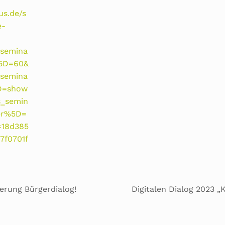
us.de/s
e-
_semina
5D=60&
_semina
D=show
s_semin
er%5D=
=18d385
7f0701f
rung Bürgerdialog!
Digitalen Dialog 2023 „K