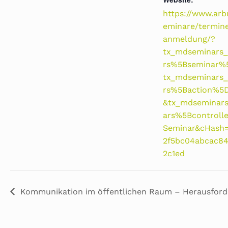
https://www.arb
eminare/termin
anmeldung/?
tx_mdseminars
rs%5Bseminar%
tx_mdseminars
rs%5Baction%5
&tx_mdseminar
ars%5Bcontroll
Seminar&cHash
2f5bc04abcac84
2c1ed
Kommunikation im öffentlichen Raum – Herausforde