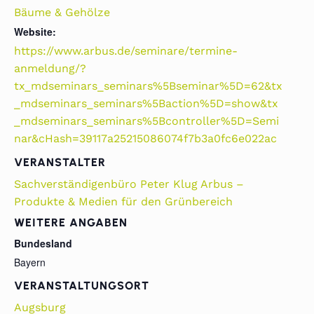
Bäume & Gehölze
Website:
https://www.arbus.de/seminare/termine-
anmeldung/?
tx_mdseminars_seminars%5Bseminar%5D=62&tx
_mdseminars_seminars%5Baction%5D=show&tx
_mdseminars_seminars%5Bcontroller%5D=Semi
nar&cHash=39117a25215086074f7b3a0fc6e022ac
VERANSTALTER
Sachverständigenbüro Peter Klug Arbus –
Produkte & Medien für den Grünbereich
WEITERE ANGABEN
Bundesland
Bayern
VERANSTALTUNGSORT
Augsburg