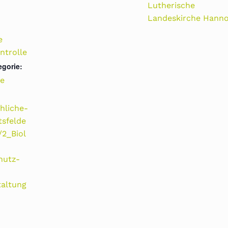
Lutherische
Landeskirche Hanno
e
ntrolle
egorie:
e
hliche-
tsfelde
2_Biol
hutz-
taltung
-