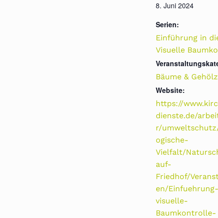
8. Juni 2024
Serien:
Einführung in di
Visuelle Baumko
Veranstaltungskat
Bäume & Gehölz
Website:
https://www.kirc
dienste.de/arbei
r/umweltschutz/
ogische-
Vielfalt/Natursc
auf-
Friedhof/Verans
en/Einfuehrung
visuelle-
Baumkontrolle-