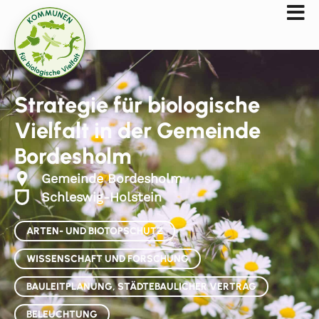
Strategie für biologische
Vielfalt in der Gemeinde
Bordesholm
Gemeinde Bordesholm
Schleswig-Holstein
ARTEN- UND BIOTOPSCHUTZ
WISSENSCHAFT UND FORSCHUNG
BAULEITPLANUNG, STÄDTEBAULICHER VERTRAG
BELEUCHTUNG