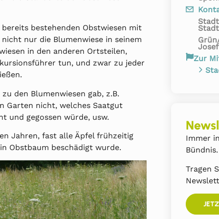
Konta
Stad
 bereits bestehenden Obstwiesen mit
Stadt
 nicht nur die Blumenwiese in seinem
Grün
Josef
wiesen in den anderen Ortsteilen,
Zur Mi
xkursionsführer tun, und zwar zu jeder
Sta
ießen.
n zu den Blumenwiesen gab, z.B.
n Garten nicht, welches Saatgut
ht und gegossen würde, usw.
Newsl
 Jahren, fast alle Äpfel frühzeitig
Immer in
ein Obstbaum beschädigt wurde.
Bündnis.
Tragen S
Newslett
JET