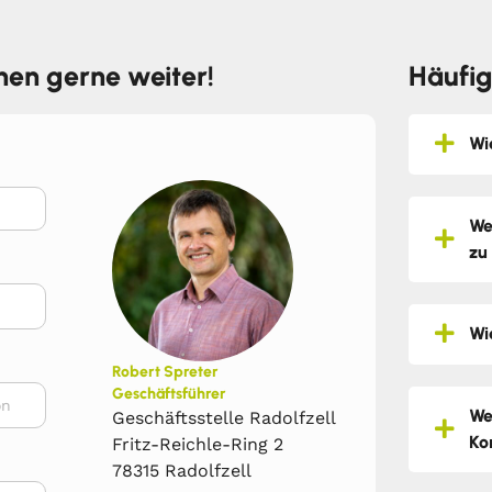
hnen gerne weiter!
Häufig
Wi
We
zu
Wi
Robert Spreter
Geschäftsführer
We
Geschäftsstelle Radolfzell
Ko
Fritz-Reichle-Ring 2
78315 Radolfzell