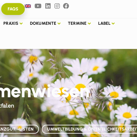
FAQS
PRAXIS
DOKUMENTE
TERMINE
LABEL
umenwiesen
falen
ANZGUT, -LISTEN
UMWELTBILDUNG & ÖFFENTLICHKEITSARBEI