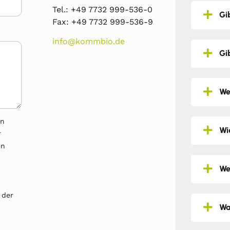
Tel.: +49 7732 999-536-0
Gi
Fax: +49 7732 999-536-9
info@kommbio.de
Gi
We
en
Wi
r
en
We
 der
Wa