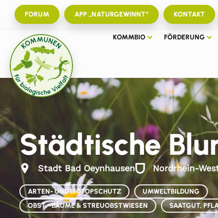
FORUM
APP „NATURGEWINNT“
KONTAKT
KOMMBIO
FÖRDERUNG
Städtische Bl
Stadt Bad Oeynhausen
Nordrhein-West
ARTEN- UND BIOTOPSCHUTZ
UMWELTBILDUNG
OBST, -BÄUME & STREUOBSTWIESEN
SAATGUT, PFL