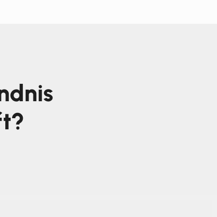
ndnis
ft?