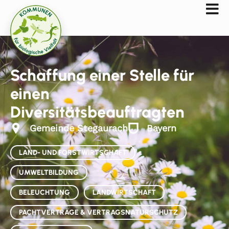
Schaffung einer Stelle für
einen
Diversitätsbeauftragten
Gemeinde Stegaurach
Bayern
LAND- UND FORSTWIRTSCHAFT
UMWELTBILDUNG
BELEUCHTUNG
LANDWIRTSCHAFT
PACHTVERTRÄGE & VERTRAGSNATURSCHUTZ