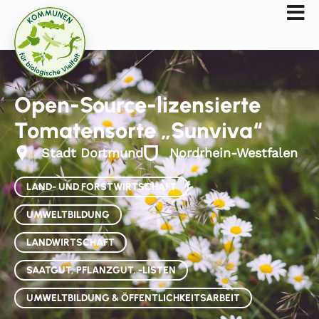
Open-Source-lizensierte
Tomatensorte „Sunviva“
Stadt Dortmund
Nordrhein-Westfalen
LAND- UND FORSTWIRTSCHAFT
UMWELTBILDUNG
LANDWIRTSCHAFT
SAATGUT, PFLANZGUT, -LISTEN
UMWELTBILDUNG & ÖFFENTLICHKEITSARBEIT