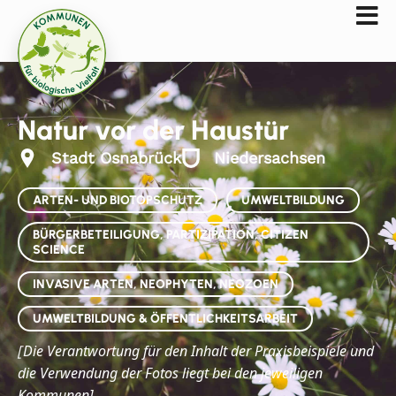
Natur vor der Haustür
Stadt Osnabrück
Niedersachsen
ARTEN- UND BIOTOPSCHUTZ
UMWELTBILDUNG
BÜRGERBETEILIGUNG, PARTIZIPATION, CITIZEN
SCIENCE
INVASIVE ARTEN, NEOPHYTEN, NEOZOEN
UMWELTBILDUNG & ÖFFENTLICHKEITSARBEIT
Die
Verantwortung für den Inhalt der Praxisbeispiele und
[
die Verwendung der Fotos liegt bei den jeweiligen
Kommunen]