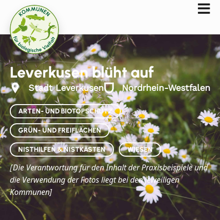
Leverkusen blüht auf
Stadt Leverkusen
Nordrhein-Westfalen
ARTEN- UND BIOTOPSCHUTZ
GRÜN- UND FREIFLÄCHEN
NISTHILFEN & NISTKÄSTEN
WIESEN
Die
Verantwortung für den Inhalt der Praxisbeispiele und
[
die Verwendung der Fotos liegt bei den jeweiligen
Kommunen]