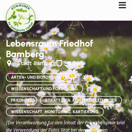
Lebensraum Friedhof
Bamberg
Stadt Bamberg
Bayern
ARTEN- UND BIOTOPSCHUTZ
WISSENSCHAFT UND FORSCHUNG
FRIEDHÖFE
STRATEGIEN, KONZEPTE, LEITBILDER
WISSENSCHAFT, MONITORING, KARTIERUNG
Die
Verantwortung für den Inhalt der Praxisbeispiele und
[
die Verwendung der Fotos liegt bei den jeweiligen