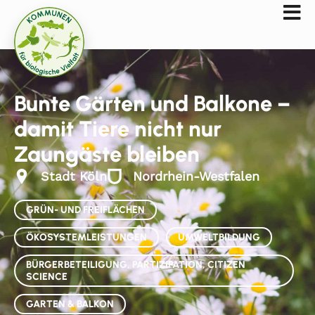
Bunte Gärten und Balkone –
damit Tiere nicht nur
Zaungäste bleiben
Stadt Köln
Nordrhein-Westfalen
GRÜN- UND FREIFLÄCHEN
ÖKOSYSTEMLEISTUNGEN
UMWELTBILDUNG
BÜRGERBETEILIGUNG, PARTIZIPATION, CITIZEN
SCIENCE
GARTEN & BALKON