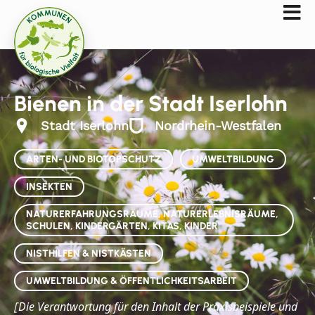
Bienen in der Stadt Iserlohn
Stadt Iserlohn
Nordrhein-Westfalen
ARTEN- UND BIOTOPSCHUTZ
UMWELTBILDUNG
INSEKTEN
NATURERFAHRUNGSRÄUME, NATURERLEBNISRÄUME,
SCHULEN, KINDERGÄRTEN, KITAS, KINDER
NISTHILFEN & NISTKÄSTEN
UMWELTBILDUNG & ÖFFENTLICHKEITSARBEIT
Die
Verantwortung für den Inhalt der Praxisbeispiele und
[