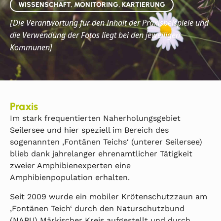
WISSENSCHAFT, MONITORING, KARTIERUNG
Die
Verantwortung für den Inhalt der Praxisbeispiele und
[
die Verwendung der Fotos liegt bei den jeweiligen
Kommunen]
Praxis
Im stark frequentierten Naherholungsgebiet
Seilersee und hier speziell im Bereich des
sogenannten ‚Fontänen Teichs‘ (unterer Seilersee)
blieb dank jahrelanger ehrenamtlicher Tätigkeit
zweier Amphibienexperten eine
Amphibienpopulation erhalten.
Seit 2009 wurde ein mobiler Krötenschutzzaun am
‚Fontänen Teich‘ durch den Naturschutzbund
(NABU) Märkischer Kreis aufgestellt und durch