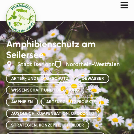
Amphibienschutz am
Seilersee
Stadt Iserlohn
Nordrhein-Westfalen
ARTEN- UND BIOTOPSCHUTZ
GEWÄSSER
WISSENSCHAFT UND FORSCHUNG
AMPHIBIEN
ARTENSCHUTZPROJEKTE
AUSGLEICH, KOMPENSATION, ÖKOKONTO
STRATEGIEN, KONZEPTE, LEITBILDER