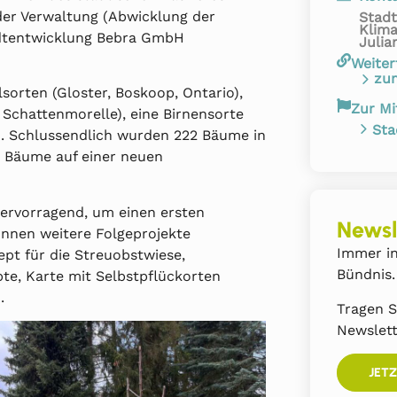
der Verwaltung (Abwicklung der
Stadt
Klim
adtentwicklung Bebra GmbH
Julia
Weiter
zu
orten (Gloster, Boskoop, Ontario),
Zur Mi
Schattenmorelle), eine Birnensorte
Sta
). Schlussendlich wurden 222 Bäume in
4 Bäume auf einer neuen
hervorragend, um einen ersten
Newsl
nnen weitere Folgeprojekte
Immer in
pt für die Streuobstwiese,
Bündnis.
te, Karte mit Selbstpflückorten
.
Tragen S
Newslett
JET