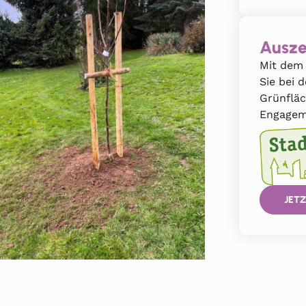
Ausze
Mit dem 
Sie bei 
Grünflä
Engagem
JETZ