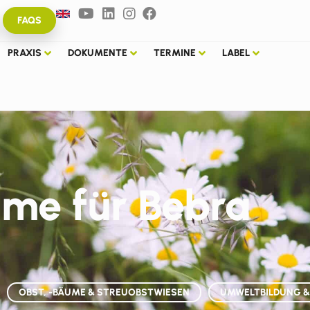
FAQS
PRAXIS
DOKUMENTE
TERMINE
LABEL
me für Bebra
OBST, -BÄUME & STREUOBSTWIESEN
UMWELTBILDUNG & 