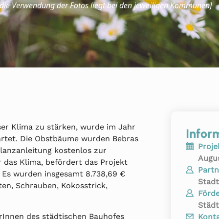
 die Verwendung der Fotos liegt bei den jeweiligen Kommunen]
er Klima zu stärken, wurde im Jahr
Infor
artet. Die Obstbäume wurden Bebras
Proje
flanzanleitung kostenlos zur
Augu
r das Klima, befördert das Projekt
Partn
 Es wurden insgesamt 8.738,69 €
Stad
tten, Schrauben, Kokosstrick,
Förde
Städt
rInnen des städtischen Bauhofes
Konta