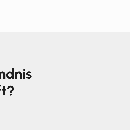
ndnis
ft?