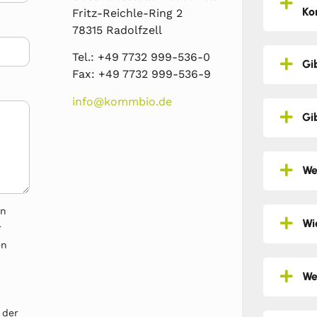
Ko
Fritz-Reichle-Ring 2
78315 Radolfzell
Tel.: +49 7732 999-536-0
Gi
Fax: +49 7732 999-536-9
info@kommbio.de
Gi
We
en
Wi
r
en
We
 der