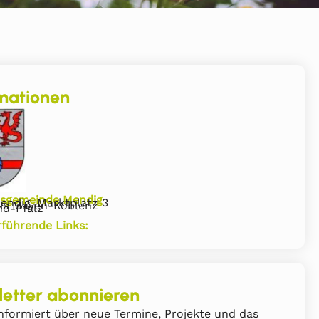
mationen
sgemeinde Mendig
endig, Marktplatz 3
is Mayen-Koblenz
nd-Pfalz
rführende Links:
etter abonnieren
nformiert über neue Termine, Projekte und das