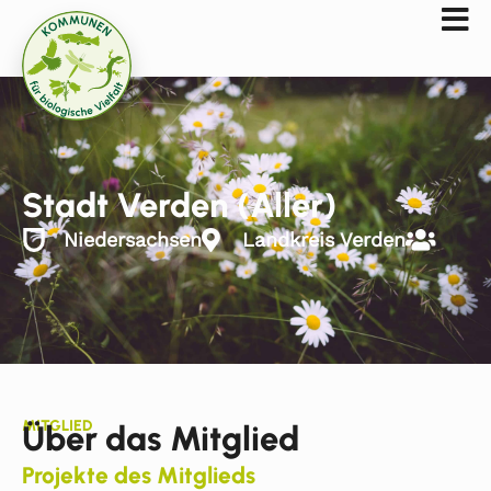
Stadt Verden (Aller)
Niedersachsen
Landkreis Verden
MITGLIED
Über das Mitglied
Projekte des Mitglieds