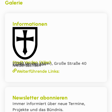
Galerie
Informationen
Stadt Verden (Aller)
27283 Verden (Aller), Große Straße 40
Landkreis Verden
Niedersachsen
Weiterführende Links:
Newsletter abonnieren
Immer informiert über neue Termine,
Projekte und das Bündnis.