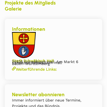
Projekte des Mitglieds
Galerie
Informationen
Stadt Schwäbisch Hall
74523 Schwäbisch Hall, Am Markt 6
Landkreis Schwäbisch Hall
Baden-Württemberg
Weiterführende Links:
Newsletter abonnieren
Immer informiert über neue Termine,
Projekte und das Bündnis.