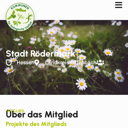
Stadt Rödermark
Hessen
Landkreis Offenbach
MITGLIED
Über das Mitglied
Projekte des Mitglieds