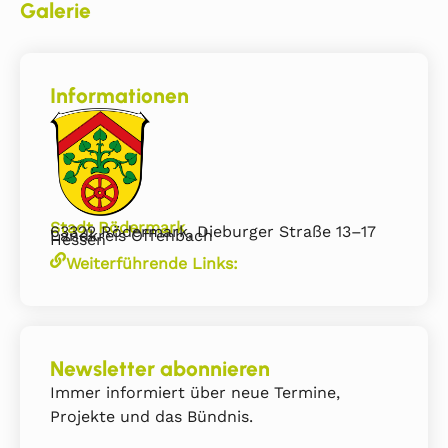
Galerie
Informationen
Stadt Rödermark
63322 Rödermark, Dieburger Straße 13–17
Landkreis Offenbach
Hessen
Weiterführende Links:
Newsletter abonnieren
Immer informiert über neue Termine,
Projekte und das Bündnis.