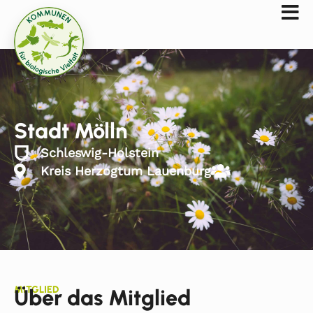
Stadt Mölln
Schleswig-Holstein
Kreis Herzogtum Lauenburg
MITGLIED
Über das Mitglied