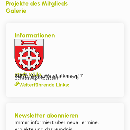
Projekte des Mitglieds
Galerie
Informationen
Stadt Mölln
23879 Mölln, Waldhallenweg 11
Kreis Herzogtum Lauenburg
Schleswig-Holstein
Weiterführende Links:
Newsletter abonnieren
Immer informiert über neue Termine,
Projekte und das Bündnis.