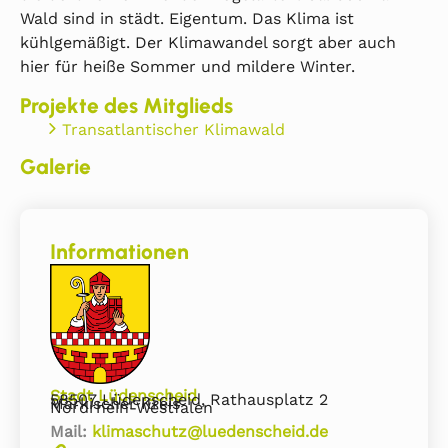
Wald sind in städt. Eigentum. Das Klima ist
kühlgemäßigt. Der Klimawandel sorgt aber auch
hier für heiße Sommer und mildere Winter.
Projekte des Mitglieds
Transatlantischer Klimawald
Galerie
Informationen
Stadt Lüdenscheid
58507 Lüdenscheid, Rathausplatz 2
Märkischer Kreis
Nordrhein-Westfalen
Mail:
klimaschutz@luedenscheid.de