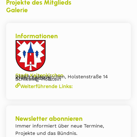
Projekte des Mitglieds
Galerie
Informationen
Stadt Kaltenkirchen
24568 Kaltenkirchen, Holstenstraße 14
Kreis Segeberg
Schleswig-Holstein
Weiterführende Links:
Newsletter abonnieren
Immer informiert über neue Termine,
Projekte und das Bündnis.