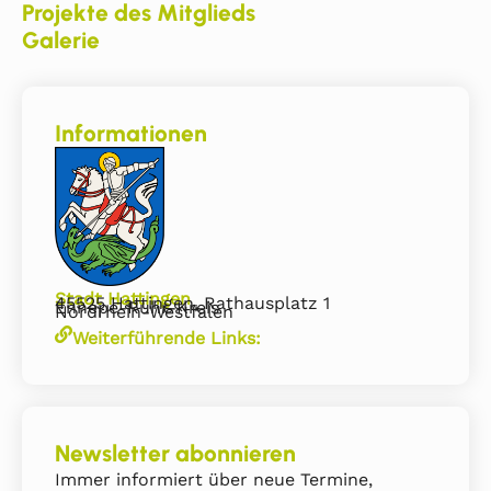
Projekte des Mitglieds
Galerie
Informationen
Stadt Hattingen
45525 Hattingen, Rathausplatz 1
Ennepe-Ruhr-Kreis
Nordrhein-Westfalen
Weiterführende Links:
Newsletter abonnieren
Immer informiert über neue Termine,