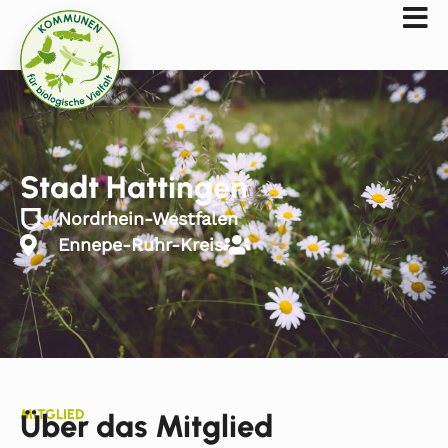
Stadt Hattingen
Nordrhein-Westfalen
Ennepe-Ruhr-Kreis
MITGLIED
Über das Mitglied