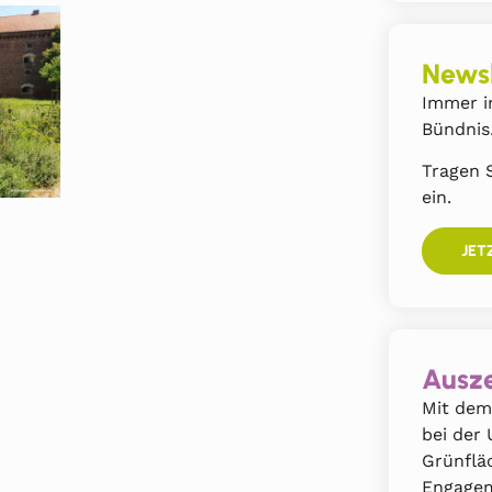
Newsl
Immer i
Bündnis
Tragen S
ein.
JET
Ausze
Mit dem
bei der
Grünflä
Engagem