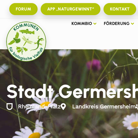
FORUM
APP „NATURGEWINNT“
KONTAKT
KOMMBIO
FÖRDERUNG
Stadt Germers
Rheinland-Pfalz
Landkreis Germersheim