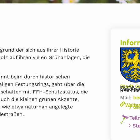
Infor
rund der sich aus ihrer Historie
olz auf ihren vielen Grünanlagen, die
innt beim durch historischen
igen Festungsrings, geht über die
Stadt G
76726 G
Landkre
Rheinla
dschaften mit FFH-Schutzstatus, die
Mail:
be
uch die kleinen grünen Akzente,
Weite
, wie etwa naturnah angelegte
Ge
destraßen.
Teil
St