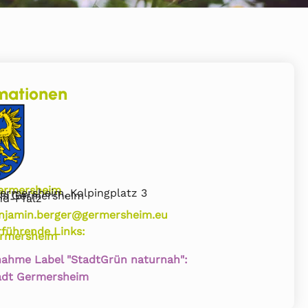
mationen
ermersheim
ermersheim, Kolpingplatz 3
is Germersheim
nd-Pfalz
njamin.berger@germersheim.eu
rführende Links:
rmersheim
nahme Label "StadtGrün naturnah":
adt Germersheim