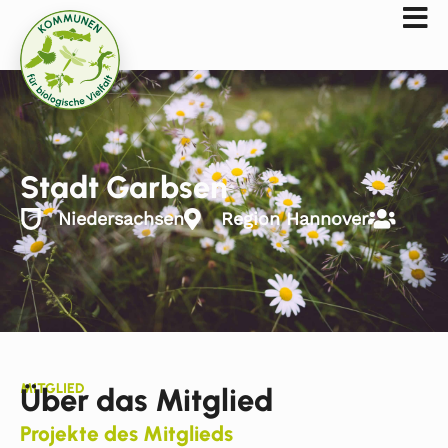
Stadt Garbsen
Niedersachsen
Region Hannover
MITGLIED
Über das Mitglied
Projekte des Mitglieds