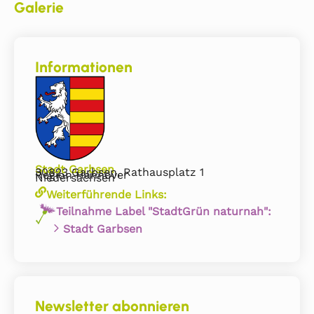
Galerie
Informationen
Stadt Garbsen
30823 Garbsen, Rathausplatz 1
Region Hannover
Niedersachsen
Weiterführende Links:
Teilnahme Label "StadtGrün naturnah":
Stadt Garbsen
Newsletter abonnieren