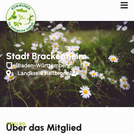
Stadt Brackenheim
Baden-Württemberg
Landkreis Heilbronn
MITGLIED
Über das Mitglied