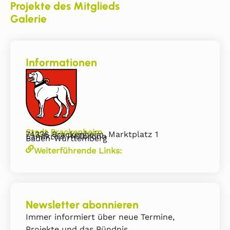
Projekte des Mitglieds
Galerie
Informationen
Stadt Brackenheim
74336 Brackenheim, Marktplatz 1
Landkreis Heilbronn
Baden-Württemberg
Weiterführende Links:
Newsletter abonnieren
Immer informiert über neue Termine,
Projekte und das Bündnis.