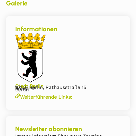
Galerie
Informationen
Stadt Berlin
10178 Berlin, Rathausstraße 15
kreisfrei
Berlin
Weiterführende Links:
Newsletter abonnieren