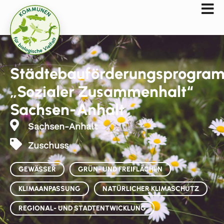
Städtebauförderungsprogra
„Sozialer Zusammenhalt“
Sachsen-Anhalt
Sachsen-Anhalt
Zuschuss
GEWÄSSER
GRÜN- UND FREIFLÄCHEN
KLIMAANPASSUNG
NATÜRLICHER KLIMASCHUTZ
REGIONAL- UND STADTENTWICKLUNG