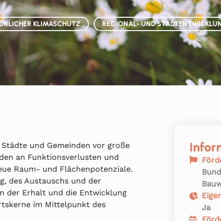
ÜRLICHER KLIMASCHUTZ
REGIONAL- UND STADTENTWICKLU
Infor
lt Städte und Gemeinden vor große
iden an Funktionsverlusten und
Förd
neue Raum- und Flächenpotenziale.
Bund
g, des Austauschs und der
Bauw
en der Erhalt und die Entwicklung
Eige
rtskerne im Mittelpunkt des
Ja
Förd