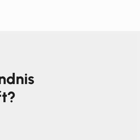
ndnis
ft?