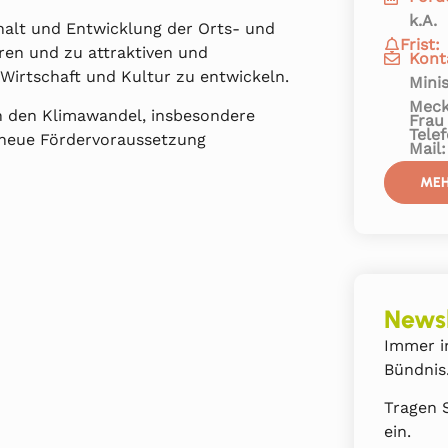
k.A.
halt und Entwicklung der Orts- und
Frist:
ren und zu attraktiven und
Kont
 Wirtschaft und Kultur zu entwickeln.
Mini
Meck
 den Klimawandel, insbesondere
Frau
Tele
s neue Fördervoraussetzung
Mail
MEH
Newsl
Immer i
Bündnis
Tragen S
ein.