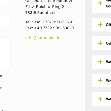
We
Geschäftsstelle Radolfzell
Ko
Fritz-Reichle-Ring 2
78315 Radolfzell
Tel.: +49 7732 999-536-0
Gi
Fax: +49 7732 999-536-9
info@kommbio.de
Gi
We
en
Wi
r
en
We