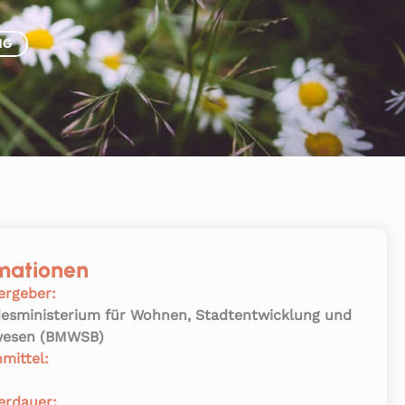
NG
mationen
ergeber:
esministerium für Wohnen, Stadtentwicklung und
esen (BMWSB)
nmittel:
erdauer: