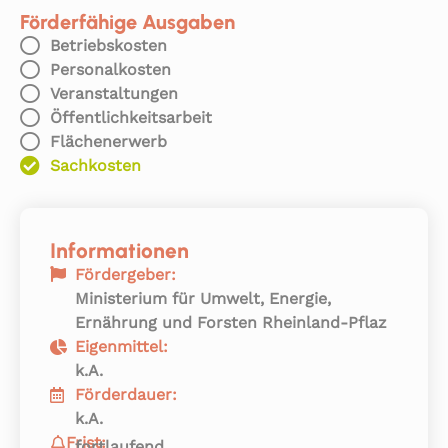
Förderfähige Ausgaben
Betriebskosten
Personalkosten
Veranstaltungen
Öffentlichkeitsarbeit
Flächenerwerb
Sachkosten
Informationen
Fördergeber:
Ministerium für Umwelt, Energie,
Ernährung und Forsten Rheinland-Pflaz
Eigenmittel:
k.A.
Förderdauer:
k.A.
Frist:
fortlaufend