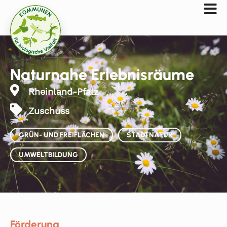
Naturnahe Erlebnisräume
Rheinland-Pfalz
Zuschuss
GRÜN- UND FREIFLÄCHEN
STADTNATUR
UMWELTBILDUNG
Förderung