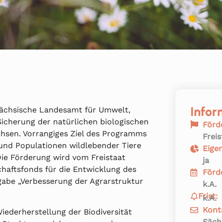
Infor
 Sächsische Landesamt für Umwelt,
Sicherung der natürlichen biologischen
Förd
achsen. Vorrangiges Ziel des Programms
Frei
und Populationen wildlebender Tiere
Eige
Die Förderung wird vom Freistaat
ja
aftsfonds für die Entwicklung des
Förd
abe „Verbesserung der Agrarstruktur
k.A.
Frist:
k.A.
Kont
ederherstellung der Biodiversität
Säch