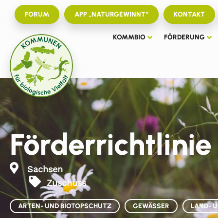
FORUM
APP „NATURGEWINNT“
KONTAKT
KOMMBIO
FÖRDERUNG
Förderrichtlinie
Sachsen
Zuschuss
ARTEN- UND BIOTOPSCHUTZ
GEWÄSSER
LAND- 