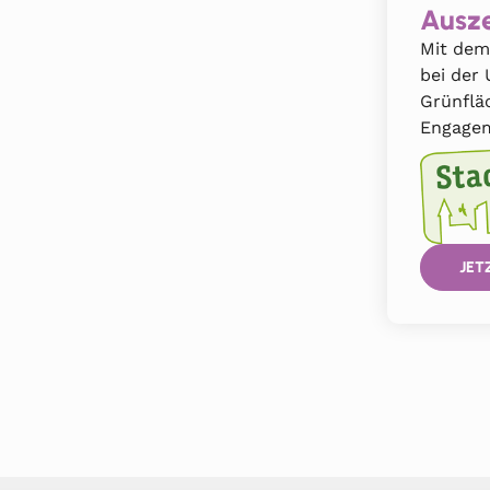
Ausze
Mit dem
bei der
Grünflä
Engagem
JET