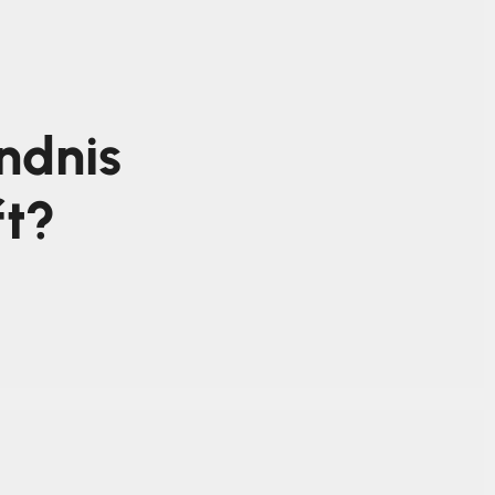
ndnis
ft?