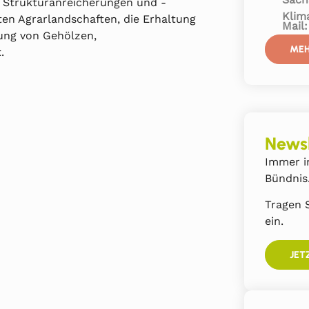
, Strukturanreicherungen und -
Klim
en Agrarlandschaften, die Erhaltung
Mail
ung von Gehölzen,
MEH
.
Newsl
Immer i
Bündnis
Tragen S
ein.
JET