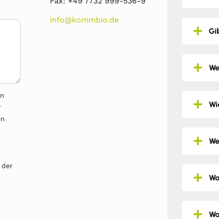
Fax: +49 7732 999-536-9
info@kommbio.de
Gi
We
en
Wi
r
en
We
 der
Wa
Wa