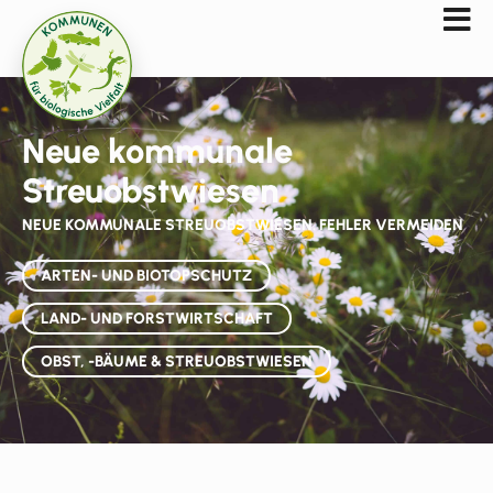
Neue kommunale
Streuobstwiesen
NEUE KOMMUNALE STREUOBSTWIESEN. FEHLER VERMEIDEN
ARTEN- UND BIOTOPSCHUTZ
LAND- UND FORSTWIRTSCHAFT
OBST, -BÄUME & STREUOBSTWIESEN