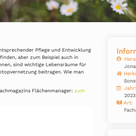
Infor
ntsprechender Pflege und Entwicklung
finden, aber zum Beispiel auch in
Hera
nen, sind wichtige Lebensräume für
Jona
Biotopvernetzung beitragen. Wie man
Herk
Sons
Jahr
s Fachmagazins Flächenmanager:
zum
2023
Art:
Facha