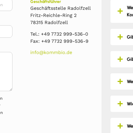
Geschäftsführer
We
Geschäftsstelle Radolfzell
Ko
Fritz-Reichle-Ring 2
78315 Radolfzell
Tel.: +49 7732 999-536-0
Gi
Fax: +49 7732 999-536-9
info@kommbio.de
Gi
We
en
Wi
r
en
We