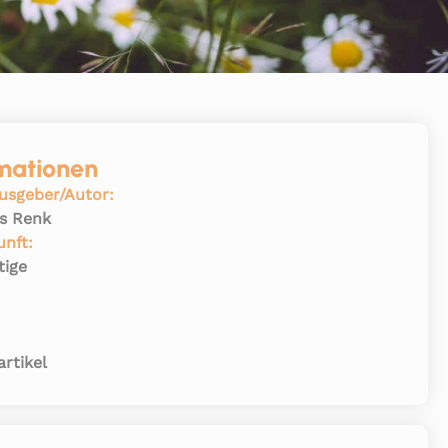
mationen
usgeber/Autor:
s Renk
unft:
tige
:
rtikel