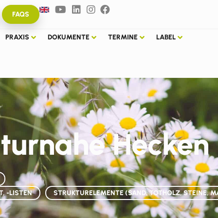
FAQS
PRAXIS
DOKUMENTE
TERMINE
LABEL
aturnahe Hecken
, -LISTEN
STRUKTURELEMENTE (SAND, TOTHOLZ, STEINE, 