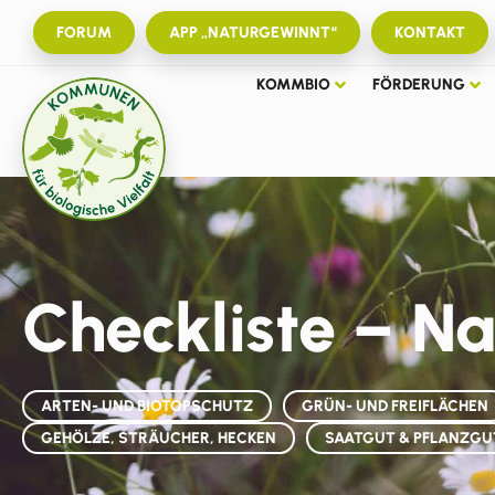
FORUM
APP „NATURGEWINNT“
KONTAKT
KOMMBIO
FÖRDERUNG
Checkliste – N
ARTEN- UND BIOTOPSCHUTZ
GRÜN- UND FREIFLÄCHEN
GEHÖLZE, STRÄUCHER, HECKEN
SAATGUT & PFLANZGUT