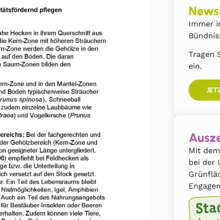
Newsl
Immer i
Bündnis
Tragen S
ein.
JET
Ausze
Mit dem
bei der
Grünflä
Engagem