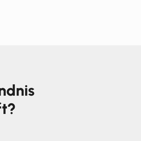
ndnis
ft?