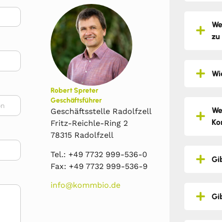
We
zu
Wi
Robert Spreter
Geschäftsführer
We
Geschäftsstelle Radolfzell
Ko
Fritz-Reichle-Ring 2
78315 Radolfzell
Tel.: +49 7732 999-536-0
Gi
Fax: +49 7732 999-536-9
info@kommbio.de
Gi