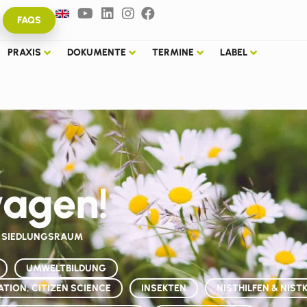
FAQS
PRAXIS
DOKUMENTE
TERMINE
LABEL
wagen!
M SIEDLUNGSRAUM
UMWELTBILDUNG
ATION, CITIZEN SCIENCE
INSEKTEN
NISTHILFEN & NIST