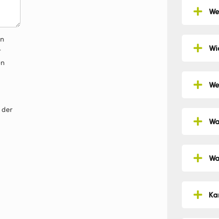
We
en
Wi
r
en
We
 der
Wa
Wa
Ka