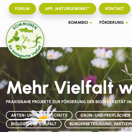
FORUM
APP „NATURGEWINNT“
KONTAKT
KOMMBIO
FÖRDERUNG
Mehr Vielfalt 
PRAXISNAHE PROJEKTE ZUR FÖRDERUNG DER BIODIVERSITÄT I
ARTEN- UND BIOTOPSCHUTZ
GRÜN- UND FREIFLÄCHEN
BIOLOGISCHE VIELFALT
BÜRGERBETEILIGUNG, PARTIZIP