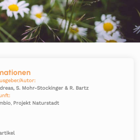
mationen
usgeber/Autor:
ndreas, S. Mohr-Stockinger & R. Bartz
unft:
mbio
,
Projekt Naturstadt
:
rtikel