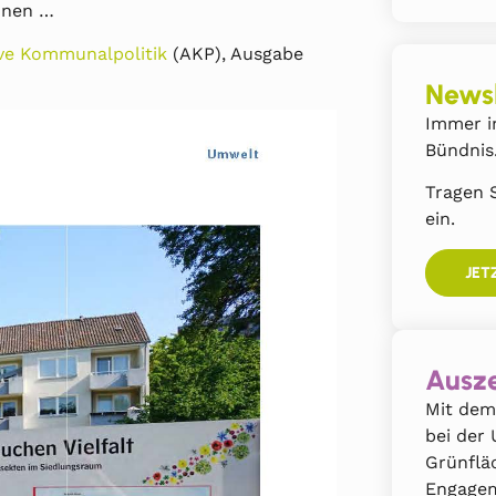
unen …
ive Kommunalpolitik
(AKP), Ausgabe
Newsl
Immer i
Bündnis
Tragen S
ein.
JET
Ausze
Mit dem
bei der
Grünflä
Engagem