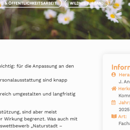
G & ÖFFENTLICHKEITSARBEIT
WILDNIS (URBAN)
Infor
wichtig: für die Anpassung an den
Hera
rsonalausstattung sind knapp
J. A
Herk
eich umgestalten und langfristig
Kom
Jahr
2025
tützung, sind aber meist
Art:
rer Wirkung begrenzt. Was auch mit
Facha
deswettbewerb „Naturstadt –