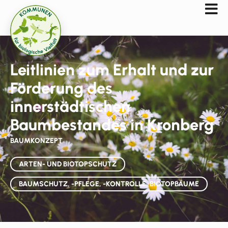
Leitlinien zum Erhalt und zur
Förderung des
innerstädtischen
Baumbestandes in Kronberg
BAUMKONZEPT
ARTEN- UND BIOTOPSCHUTZ
BAUMSCHUTZ, -PFLEGE, -KONTROLLE, BIOTOPBÄUME