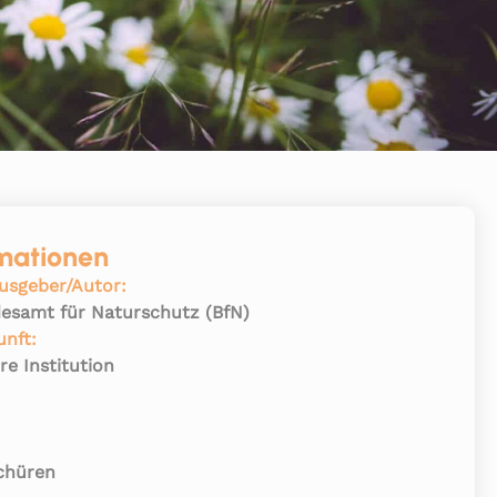
mationen
usgeber/Autor:
esamt für Naturschutz (BfN)
unft:
re Institution
:
8
chüren