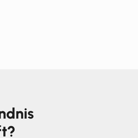
ndnis
ft?