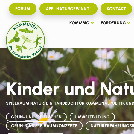
FORUM
APP „NATURGEWINNT“
KONTAKT
KOMMBIO
FÖRDERUNG
Kinder und Natu
SPIELRAUM NATUR: EIN HANDBUCH FÜR KOMMUNALPOLITIK UND
GRÜN- UND FREIFLÄCHEN
UMWELTBILDUNG
GRÜN- UND FREIRAUMKONZEPTE
NATURERFAHRUNGSRÄ