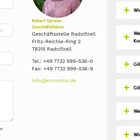
Wi
Robert Spreter
Geschäftsführer
We
Geschäftsstelle Radolfzell
Ko
Fritz-Reichle-Ring 2
78315 Radolfzell
Tel.: +49 7732 999-536-0
Gi
Fax: +49 7732 999-536-9
info@kommbio.de
Gi
We
en
Wi
r