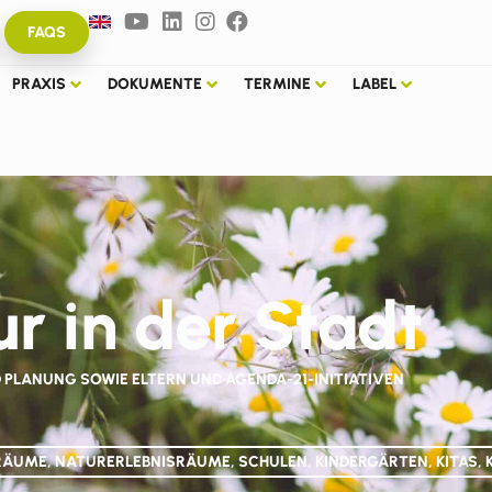
FAQS
PRAXIS
DOKUMENTE
TERMINE
LABEL
r in der Stadt
 PLANUNG SOWIE ELTERN UND AGENDA-21-INITIATIVEN
UME, NATURERLEBNISRÄUME, SCHULEN, KINDERGÄRTEN, KITAS, 