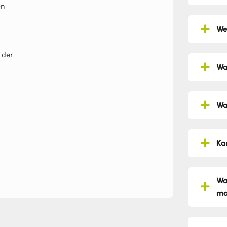
en
We
 der
Wa
Wa
Ka
Wa
ma