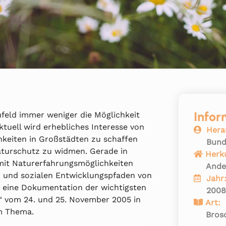
Infor
feld immer weniger die Möglichkeit
uell wird erhebliches Interesse von
Hera
hkeiten in Großstädten zu schaffen
Bund
aturschutz zu widmen. Gerade in
Herk
mit Naturerfahrungsmöglichkeiten
Ande
 und sozialen Entwicklungspfaden von
Jahr
t eine Dokumentation der wichtigsten
200
“ vom 24. und 25. November 2005 in
Art:
m Thema.
Bros