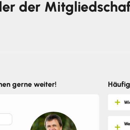
er der Mitgliedscha
hnen gerne weiter!
Häufig
Wi
We