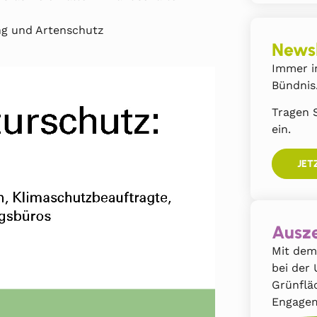
ng und Artenschutz
Newsl
Immer i
Bündnis
Tragen S
ein.
JET
Ausze
Mit dem
bei der
Grünflä
Engagem