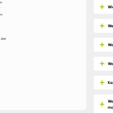
en
Wi
r
en
We
 der
Wa
Wa
Ka
Wa
ma