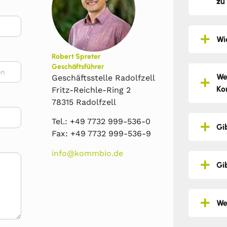
zu
Wi
Robert Spreter
Geschäftsführer
We
Geschäftsstelle Radolfzell
Ko
Fritz-Reichle-Ring 2
78315 Radolfzell
Tel.: +49 7732 999-536-0
Gi
Fax: +49 7732 999-536-9
info@kommbio.de
Gi
We