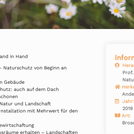
Infor
and in Hand
Hera
 – Naturschutz von Beginn an
Prof
Natu
am Gebäude
Herk
chutz: auch auf dem Dach
Ande
 schonen
Jahr
, Natur und Landschaft
2019
Installation mit Mehrwert für den
Art:
Bros
ewirtschaftung
nsräume erhalten – Landschaften